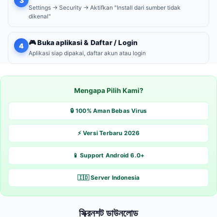
3
Settings → Security → Aktifkan "Install dari sumber tidak
dikenal"
🎮 Buka aplikasi & Daftar / Login
4
Aplikasi siap dipakai, daftar akun atau login
Mengapa Pilih Kami?
🔒 100% Aman Bebas Virus
⚡ Versi Terbaru 2026
📱 Support Android 6.0+
🇮🇩 Server Indonesia
স্ক্রিনশট ডাউনলোড