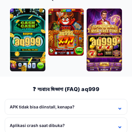
❓ সচরাচর জিজ্ঞাসা (FAQ) aq999
APK tidak bisa diinstall, kenapa?
Aplikasi crash saat dibuka?