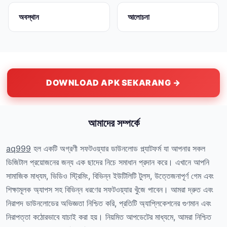
অবস্থান
আলোচনা
DOWNLOAD APK SEKARANG →
আমাদের সম্পর্কে
aq999
হল একটি অগ্রণী সফটওয়্যার ডাউনলোড প্ল্যাটফর্ম যা আপনার সকল
ডিজিটাল প্রয়োজনের জন্য এক ছাদের নিচে সমাধান প্রদান করে। এখানে আপনি
সামাজিক মাধ্যম, ভিডিও স্ট্রিমিং, বিভিন্ন ইউটিলিটি টুলস, উত্তেজনাপূর্ণ গেম এবং
শিক্ষামূলক অ্যাপস সহ বিভিন্ন ধরণের সফটওয়্যার খুঁজে পাবেন। আমরা দ্রুত এবং
নিরাপদ ডাউনলোডের অভিজ্ঞতা নিশ্চিত করি, প্রতিটি অ্যাপ্লিকেশনের গুণমান এবং
নিরাপত্তা কঠোরভাবে যাচাই করা হয়। নিয়মিত আপডেটের মাধ্যমে, আমরা নিশ্চিত