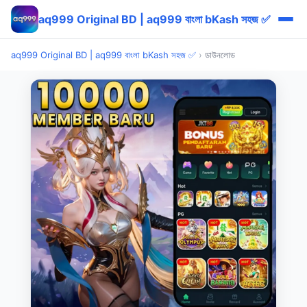
aq999 Original BD | aq999 বাংলা bKash সহজ ✅
aq999 Original BD | aq999 বাংলা bKash সহজ ✅
›
ডাউনলোড