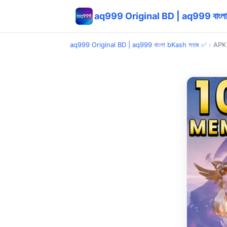
aq999 Original BD | aq999 বাংল
aq999 Original BD | aq999 বাংলা bKash সহজ ✅
›
APK