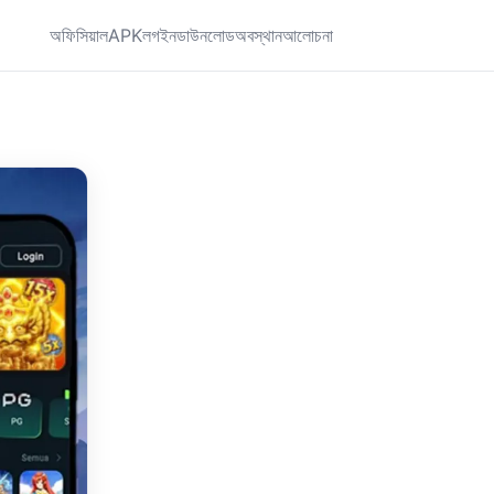
অফিসিয়াল
APK
লগইন
ডাউনলোড
অবস্থান
আলোচনা